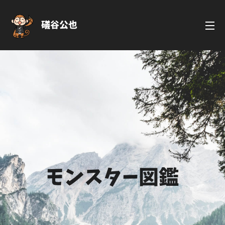
礒谷公也
モンスター図鑑